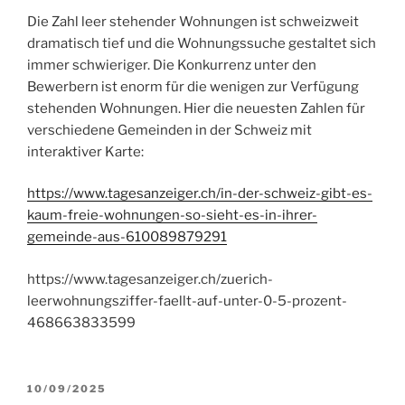
Die Zahl leer stehender Wohnungen ist schweizweit
dramatisch tief und die Wohnungssuche gestaltet sich
immer schwieriger. Die Konkurrenz unter den
Bewerbern ist enorm für die wenigen zur Verfügung
stehenden Wohnungen. Hier die neuesten Zahlen für
verschiedene Gemeinden in der Schweiz mit
interaktiver Karte:
https://www.tagesanzeiger.ch/in-der-schweiz-gibt-es-
kaum-freie-wohnungen-so-sieht-es-in-ihrer-
gemeinde-aus-610089879291
https://www.tagesanzeiger.ch/zuerich-
leerwohnungsziffer-faellt-auf-unter-0-5-prozent-
468663833599
VERÖFFENTLICHT
10/09/2025
AM