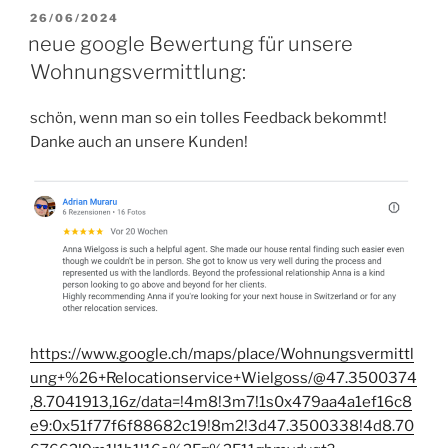
VERÖFFENTLICHT
26/06/2024
AM
neue google Bewertung für unsere
Wohnungsvermittlung:
schön, wenn man so ein tolles Feedback bekommt!
Danke auch an unsere Kunden!
https://www.google.ch/maps/place/Wohnungsvermittl
ung+%26+Relocationservice+Wielgoss/@47.3500374
,8.7041913,16z/data=!4m8!3m7!1s0x479aa4a1ef16c8
e9:0x51f77f6f88682c19!8m2!3d47.3500338!4d8.70