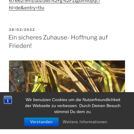
67662!9m1!1b1!16s%2Fg%2F11gbmvdyqt?
hl=de&entry=ttu
VERÖFFENTLICHT
28/02/2022
AM
Ein sicheres Zuhause- Hoffnung auf
Frieden!
Wir benutzen Cookies um die Nutzerfreundlichkeit
der Webseite zu verbessen. Durch Deinen Besuch
stimmst Du dem zu.
Verstanden
Weitere Informationen