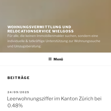
WOHNUNGSVERMITTLUNG UND
RELOCATIONSERVICE WIELGOSS
Für alle, die keinen Immobilienmakler suchen, sondern eine
individuelle & tatkräftige Unterstützung zur Wohnungssuche
und Umzugsberatung.
Menü
BEITRÄGE
VERÖFFENTLICHT
24/09/2025
AM
Leerwohnungsziffer im Kanton Zürich bei
0.48%